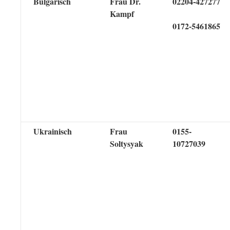
Bulgarisch
Frau Dr.
02204-427277
Kampf
0172-5461865
Ukrainisch
Frau
0155-
Soltysyak
10727039