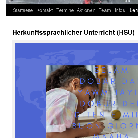
Zum
Startseite
Kontakt
Termine
Aktionen
Team
Infos
Ler
Inhalt
Herkunftssprachlicher Unterricht (HSU)
springen